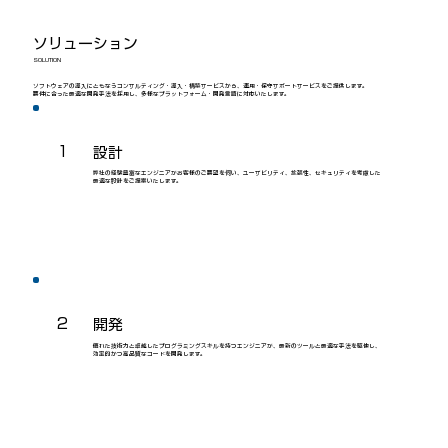
ソリューション
SOLUTION
ソフトウェアの導入にともなうコンサルティング・導入・構築サービスから、運用・保守サポートサービスをご提供します。
要件に合った最適な開発手法を採用し、多様なプラットフォーム・開発言語に対応いたします。
1
設計
弊社の経験豊富なエンジニアがお客様のご要望を伺い、ユーザビリティ、拡張性、セキュリティを考慮した
最適な設計をご提案いたします。
2
開発
優れた技術力と卓越したプログラミングスキルを持つエンジニアが、最新のツールと最適な手法を駆使し、
効率的かつ高品質なコードを開発します。