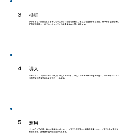
3
検証
ソフトウェアが安定して動作しセキュリティが確保されていることを確認するために、様々な手法を駆使し
て品質を確認し、バグやセキュリティの脆弱性を最小限に抑えます。
4
導入
完成したソフトウェアをスムーズに導入するために、導入に伴うあらゆる側面を考慮し、お客様のビジネス
に無理なく統合できるようサポートします。
5
運用
ソフトウェアの導入後もお客様をサポートし、システムの安定した稼働を確保します。システムの最適化や
拡張も含め、長期的な運用も支援いたします。