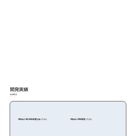
開発実績
WORKS
病院向け検診業務管理支援システム​
病院向け病歴管理システム