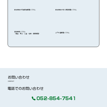
自治体向け収納滞納管理システム
自治体向け老人保健管理システム
基幹業務システム
上下水道管理システム
（受注・売上・入金・在庫・品質管理）
​お問い合わせ
CONTACT
​電話でのお問い合わせ
052-854-7541