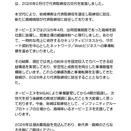
は、2026年2月付で代表取締役の交代を実施しました。
本交代により、岩崎博寿は代表取締役を退任し取締役に就任、
新たに箱崎禎朋が代表取締役に就任しております。
オーピーエヌでは2025年4月、当時営業部長であった箱崎を副
社長に抜擢し、営業主導の組織体制へと移行しました。あわせ
て、一時的な売上に依存するセキュリティビジネスから、サポ
ート契約を中心としたネットワーク／Webビジネスへの事業転
換を進めてまいりました。
その結果、現在では売上の約半分を固定収入でカバーできる収
益構造を実現しており、安定性と成長性を両立した事業基盤を
構築しています。これらの業績改善と事業転換を主導してきた
箱崎が、2026年より代表取締役に就任することとなりまし
た。
オーピーエヌをM&Aにより事業譲受してから4期が経過し、次
世代を担う後継者の育成が順調に進んだことを大変嬉しく思っ
ております。今後、岩崎は取締役として、インフィニティグルー
プのトップの立場から、箱崎率いるオーピーエヌを支援してま
いります。
2026年は過去最高益を見込んでおり、新代表・箱崎のさらな
る手腕にご期待ください。