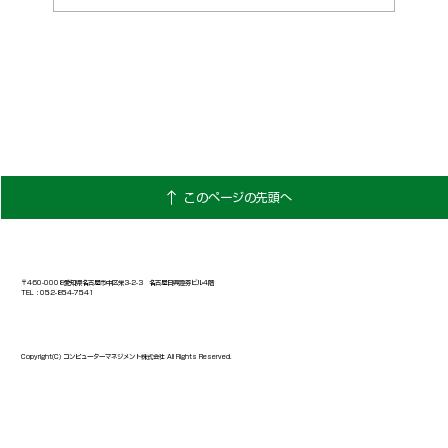
Group Leadership Summit（GLS）を
バーミンガムで開催
個人情報保護方針
お問い合わせ
このページの先頭へ
〒460-0008愛知県名古屋市中区栄3-2-3 名古屋日興證券ビル4階
TEL：052-854-7541
Copyright(C) コンピューターマネジメント株式会社 All Rights Reserved.