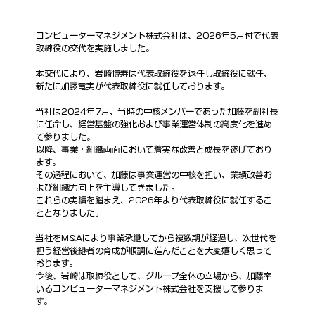
コンピューターマネジメント株式会社は、2026年5月付で代表
取締役の交代を実施しました。
本交代により、岩崎博寿は代表取締役を退任し取締役に就任、
新たに加藤竜実が代表取締役に就任しております。
当社は2024年7月、当時の中核メンバーであった加藤を副社長
に任命し、経営基盤の強化および事業運営体制の高度化を進め
て参りました。
以降、事業・組織両面において着実な改善と成長を遂げており
ます。
その過程において、加藤は事業運営の中核を担い、業績改善お
よび組織力向上を主導してきました。
これらの実績を踏まえ、2026年より代表取締役に就任するこ
ととなりました。
当社をM&Aにより事業承継してから複数期が経過し、次世代を
担う経営後継者の育成が順調に進んだことを大変嬉しく思って
おります。
今後、岩崎は取締役として、グループ全体の立場から、加藤率
いるコンピューターマネジメント株式会社を支援して参りま
す。